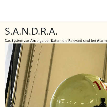
S.A.N.D.R.A.
Das
S
ystem zur
An
zeige der
D
aten, die
R
elevant sind bei
A
larm